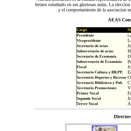
hemos estudiado en sus gloriosas aulas. La eleccion 
y el comportamiento de la asociacion s
AEAS Conse
Cargo
N
Presidente
L
L
Vicepresidente
J
Secretario
de actas
M
Subsecretario
de actas
D
Secretario de Economía
P
Subsecretario de Economía
J
Fiscal
E
Secretario Cultura y RR.PP.
O
Secretario Deportes
y Recreac
C
Secretario Biblioteca
y Pub.
V
Secretario Promociones
F
Primer Vocal
J
Segundo Vocal
A
Tercer Vocal
Directo