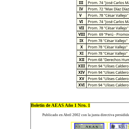
III
Prom. 74 "José Carlos M
IV
Prom. 72 "Max Díaz Díaz
V
Prom. 78 "César Vallejo"
VI
Prom. 74 "José Carlos M
VII
Prom. 78 "César Vallejo"
VIII
Prom 69 "Perú - Promoci
IX
Prom 78 "César Vallejo"
X
Prom 78 "César Vallejo"
XI
Prom 78 "César Vallejo"
XII
Prom 68 "Derechos Hu
XIII
Prom 94 "Ulises Caldero
XIV
Prom 94 "Ulises Caldero
XV
Prom 94 "Ulises Caldero
XVI
Prom 94 "Ulises Caldero
Boletín de AEAS Año 1 Nro. 1
Publicado en Abril 2002 con la junta directiva presidid