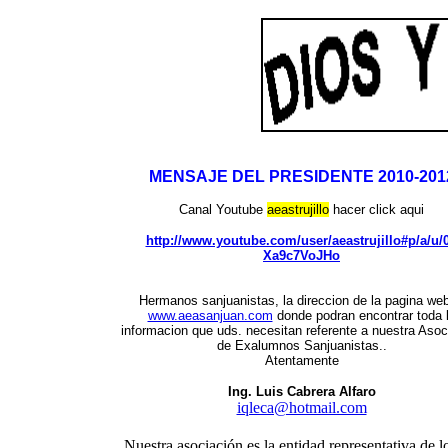
MENSAJE DEL PRESIDENTE 2010-201
Canal
Youtube
aeastrujillo
hacer click aqui
http://www.youtube.com/user/aeastrujillo#p/a/u/0
Xa9c7VoJHo
Hermanos sanjuanistas, la direccion de la pagina we
www.aeasanjuan.com
donde podran encontrar toda 
informacion que uds. necesitan referente a nuestra Asoc
de Exalumnos Sanjuanistas..
Atentamente
Ing. Luis Cabrera Alfaro
iqleca@hotmail.com
Nuestra asociación es la entidad representativa de 