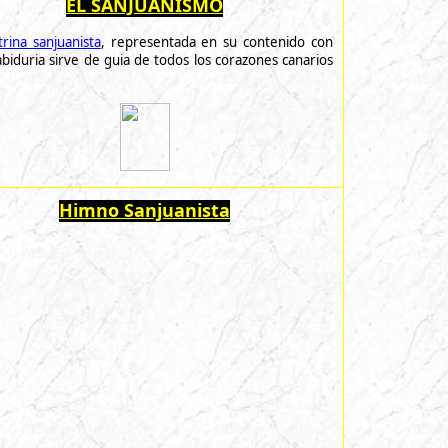
EL SANJUANISMO
trina sanjuanista
, representada en su contenido con
abiduria
sirve
de
guia
de todos los corazones canarios
Himno Sanjuanista