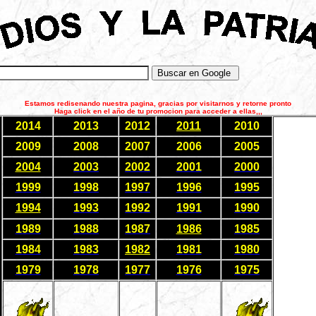
Estamos redisenando nuestra pagina, gracias por visitarnos y retorne pronto
Haga click en el año de tu promocion para acceder a ellas,,,
2014
2013
2012
2011
2010
2009
2008
2007
2006
2005
2004
2003
2002
2001
2000
1999
1998
1997
1996
199
5
1994
1993
1992
1991
1990
1989
1988
1987
1986
1985
1984
1983
1982
1981
1980
1979
1978
1977
1976
1975