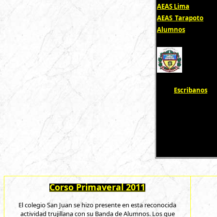
AEAS Lima
AEAS_Tarapoto
Alumnos
Escribanos
Corso Primaveral 2011
El colegio San Juan se hizo presente en esta reconocida
actividad trujillana con su Banda de Alumnos. Los que