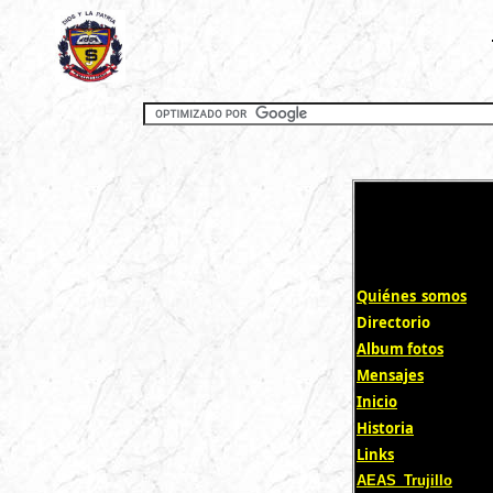
Quiénes_somos
Directorio
Album fotos
Mensajes
Inicio
Historia
Links
AEAS_Trujillo